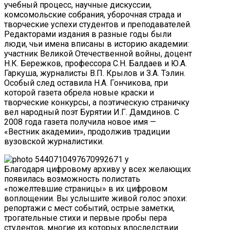
учебный процесс, научные дискуссии,
комсомольские собрания, уборочная страда и
творческие успехи студентов и преподавателей.
Редакторами издания в разные годы были
люди, чьи имена вписаны в историю академии:
участник Великой Отечественной войны, доцент
Н.К. Бережков, профессора С.Н. Балдаев и Ю.А.
Гаркуша, журналисты В.П. Крылов и З.А. Тэлин.
Особый след оставила Н.А. Гончикова, при
которой газета обрела новые краски и
творческие конкурсы, а поэтическую страничку
вел народный поэт Бурятии И.Г. Дамдинов. С
2008 года газета получила новое имя —
«Вестник академии», продолжив традиции
вузовской журналистики.
Благодаря цифровому архиву у всех желающих
появилась возможность полистать
«пожелтевшие страницы» в их цифровом
воплощении. Вы услышите живой голос эпохи:
репортажи с мест событий, острые заметки,
трогательные стихи и первые пробы пера
студентов, многие из которых впоследствии