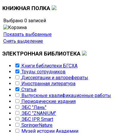
КНИЖНАЯ
ПОЛКА
Выбрано
0
записей
Показать выбранные
Снять выделение
ЭЛЕКТРОННАЯ
БИБЛИОТЕКА
Книги библиотеки БГСХА
Труды сотрудников
Диссертации и авторефераты
Иностранная литература
Статьи
Выпускные квалификационные работы
Периодические издания
ЭБС "Лань"
ЭБС "ZNANIUM"
ЭБС IPR Smart
SpringerNature
Музей истории Академии