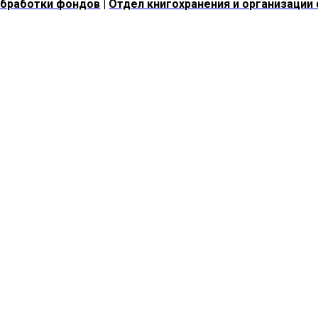
обработки фондов
|
О
тдел книгохранения и организации